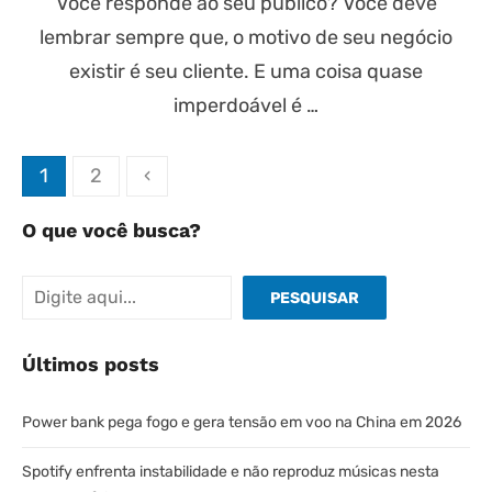
Você responde ao seu público? Você deve
lembrar sempre que, o motivo de seu negócio
existir é seu cliente. E uma coisa quase
imperdoável é …
Paginação
1
2
‹
de
O que você busca?
posts
Pesquisar
PESQUISAR
Últimos posts
Power bank pega fogo e gera tensão em voo na China em 2026
Spotify enfrenta instabilidade e não reproduz músicas nesta