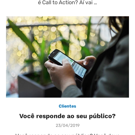
é Call to Action? Aí vai …
Clientes
Você responde ao seu público?
Posted
23/04/2019
on