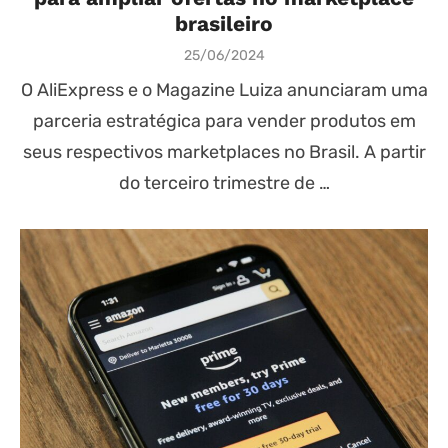
brasileiro
Posted
25/06/2024
on
O AliExpress e o Magazine Luiza anunciaram uma
parceria estratégica para vender produtos em
seus respectivos marketplaces no Brasil. A partir
do terceiro trimestre de …