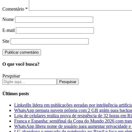
Comentário
*
Nome
E-mail
Site
O que você busca?
Pesquisar
Pesquisar
Últimos posts
LinkedIn lidera em publicações geradas por inteligência artifici
WhatsApp prepara nuvem própria com 2 GB grátis para backu
Loja de celulares realiza prova de resistência de 32 horas em 
França e Espanha: semifinal da Copa do Mundo 2026 com tran
WhatsApp libera nome de usuário para aumentar privacidade e
LG abandona o mercado de notebooks no Brasil e foca em elet