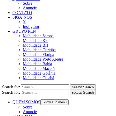
Sobre
Anuncie
CONTATO
SIGA-NOS
X
Instagram
GRUPO PLN
Mobilidade Sampa
Mobilidade Rio
Mobilidade BH
Mobilidade Curitiba
Mobilidade Floripa
Mobilidade Porto Alegre
Mobilidade Bahia
Mobilidade Maceió
Mobilidade Goiânia
Mobilidade Cuiabá
Search for:
search
Search
Search for:
search
Search
QUEM SOMOS
Show sub menu
Sobre
Anuncie