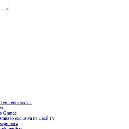
al em redes sociais
ps
Rio Grande
smissão exclusiva na Cazé TV
 segurança
rodomésticos