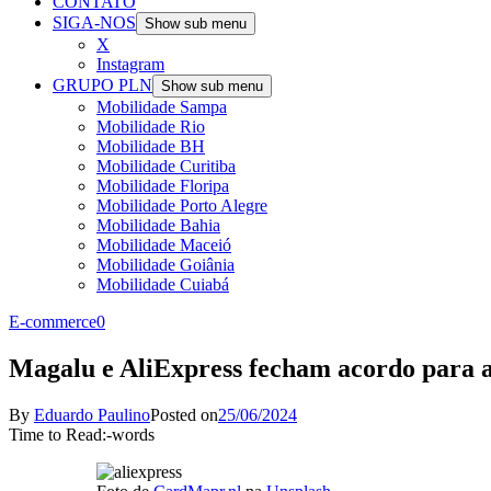
CONTATO
SIGA-NOS
Show sub menu
X
Instagram
GRUPO PLN
Show sub menu
Mobilidade Sampa
Mobilidade Rio
Mobilidade BH
Mobilidade Curitiba
Mobilidade Floripa
Mobilidade Porto Alegre
Mobilidade Bahia
Mobilidade Maceió
Mobilidade Goiânia
Mobilidade Cuiabá
E-commerce
0
Magalu e AliExpress fecham acordo para a
By
Eduardo Paulino
Posted on
25/06/2024
Time to Read:
-
words