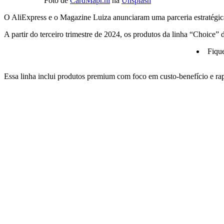
Foto de
CardMapr.nl
na
Unsplash
O AliExpress e o Magazine Luiza anunciaram uma parceria estratégica
A partir do terceiro trimestre de 2024, os produtos da linha “Choice
Fiqu
Essa linha inclui produtos premium com foco em custo-benefício e rap