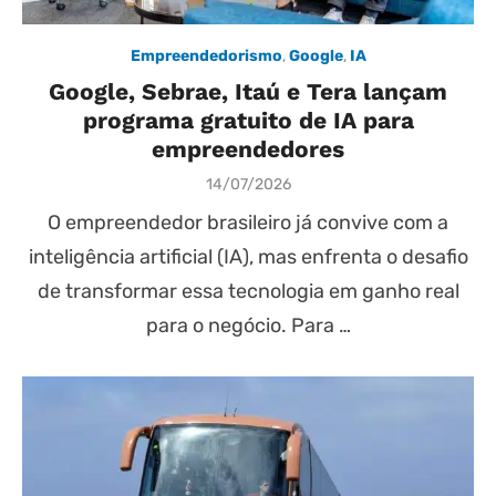
Empreendedorismo
,
Google
,
IA
Google, Sebrae, Itaú e Tera lançam
programa gratuito de IA para
empreendedores
Posted
14/07/2026
on
O empreendedor brasileiro já convive com a
inteligência artificial (IA), mas enfrenta o desafio
de transformar essa tecnologia em ganho real
para o negócio. Para …