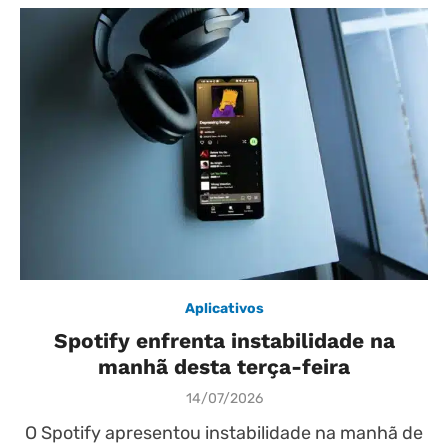
Aplicativos
Spotify enfrenta instabilidade na
manhã desta terça-feira
Posted
14/07/2026
on
O Spotify apresentou instabilidade na manhã de