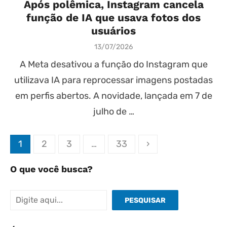
Após polêmica, Instagram cancela
função de IA que usava fotos dos
usuários
Posted
13/07/2026
on
A Meta desativou a função do Instagram que
utilizava IA para reprocessar imagens postadas
em perfis abertos. A novidade, lançada em 7 de
julho de …
Paginação
1
2
3
…
33
›
de
O que você busca?
posts
Pesquisar
PESQUISAR