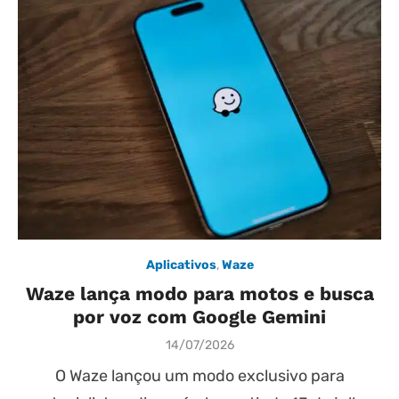
Aplicativos
,
Waze
Waze lança modo para motos e busca
por voz com Google Gemini
Posted
14/07/2026
on
O Waze lançou um modo exclusivo para