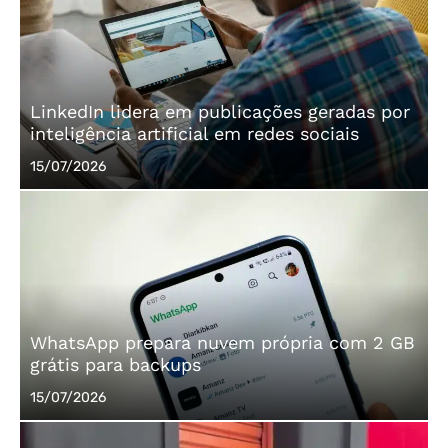
LinkedIn lidera em publicações geradas por
inteligência artificial em redes sociais
Posted
15/07/2026
on
WhatsApp prepara nuvem própria com 2 GB
grátis para backups
Posted
15/07/2026
on