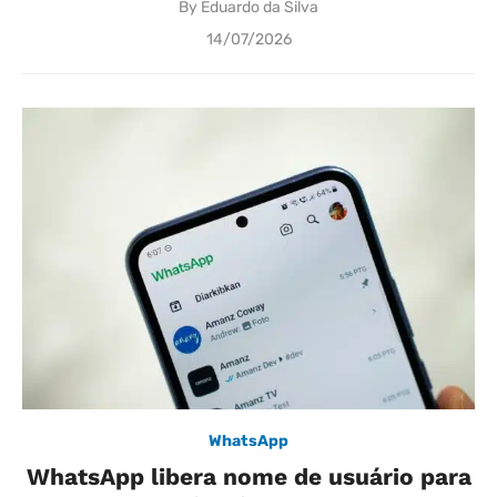
By
Eduardo da Silva
Posted
14/07/2026
on
WhatsApp
WhatsApp libera nome de usuário para