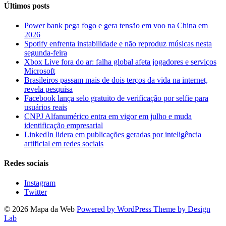
Últimos posts
Power bank pega fogo e gera tensão em voo na China em
2026
Spotify enfrenta instabilidade e não reproduz músicas nesta
segunda-feira
Xbox Live fora do ar: falha global afeta jogadores e serviços
Microsoft
Brasileiros passam mais de dois terços da vida na internet,
revela pesquisa
Facebook lança selo gratuito de verificação por selfie para
usuários reais
CNPJ Alfanumérico entra em vigor em julho e muda
identificação empresarial
LinkedIn lidera em publicações geradas por inteligência
artificial em redes sociais
Redes sociais
Instagram
Twitter
© 2026 Mapa da Web
Powered by WordPress
Theme by Design
Lab