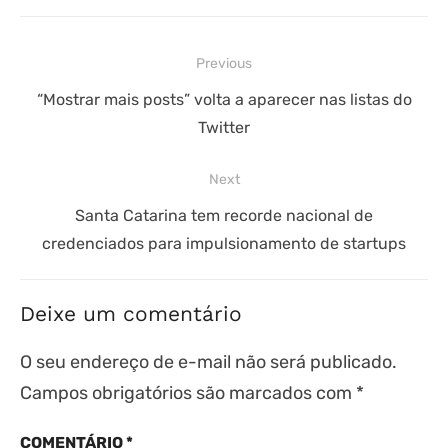
Navegação
Previous
de
Previous
“Mostrar mais posts” volta a aparecer nas listas do
Post
Twitter
post:
Next
Next
Santa Catarina tem recorde nacional de
credenciados para impulsionamento de startups
post:
Deixe um comentário
O seu endereço de e-mail não será publicado.
Campos obrigatórios são marcados com
*
COMENTÁRIO
*