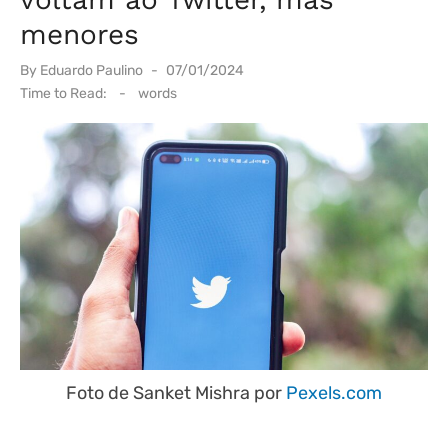
menores
Posted
By
Eduardo Paulino
07/01/2024
on
Time to Read:
-
words
Foto de Sanket Mishra por
Pexels.com