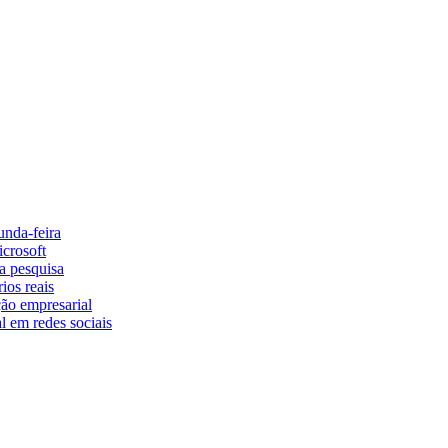
unda-feira
icrosoft
la pesquisa
ios reais
ão empresarial
al em redes sociais