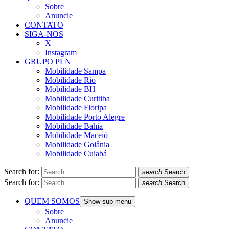
Sobre
Anuncie
CONTATO
SIGA-NOS
X
Instagram
GRUPO PLN
Mobilidade Sampa
Mobilidade Rio
Mobilidade BH
Mobilidade Curitiba
Mobilidade Floripa
Mobilidade Porto Alegre
Mobilidade Bahia
Mobilidade Maceió
Mobilidade Goiânia
Mobilidade Cuiabá
Search for:
search
Search
Search for:
search
Search
QUEM SOMOS
Show sub menu
Sobre
Anuncie