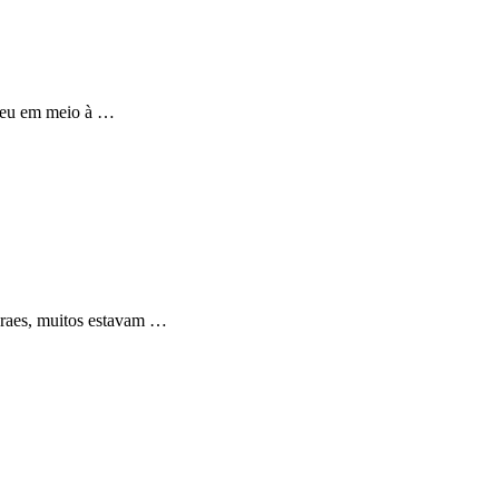
orreu em meio à …
oraes, muitos estavam …