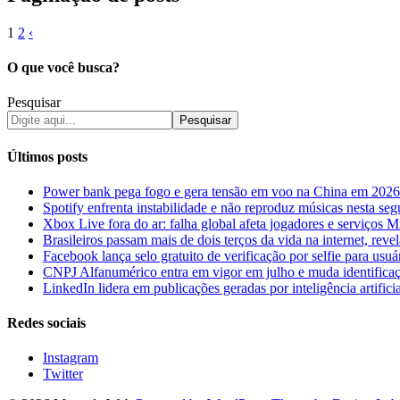
1
2
‹
O que você busca?
Pesquisar
Pesquisar
Últimos posts
Power bank pega fogo e gera tensão em voo na China em 2026
Spotify enfrenta instabilidade e não reproduz músicas nesta seg
Xbox Live fora do ar: falha global afeta jogadores e serviços M
Brasileiros passam mais de dois terços da vida na internet, reve
Facebook lança selo gratuito de verificação por selfie para usuár
CNPJ Alfanumérico entra em vigor em julho e muda identificaç
LinkedIn lidera em publicações geradas por inteligência artifici
Redes sociais
Instagram
Twitter