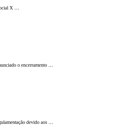
social X …
 anunciado o encerramento …
regulamentação devido aos …