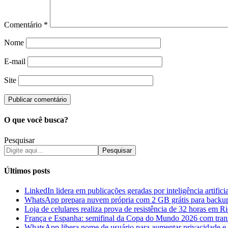
Comentário
*
Nome
E-mail
Site
O que você busca?
Pesquisar
Pesquisar
Últimos posts
LinkedIn lidera em publicações geradas por inteligência artifici
WhatsApp prepara nuvem própria com 2 GB grátis para backu
Loja de celulares realiza prova de resistência de 32 horas em 
França e Espanha: semifinal da Copa do Mundo 2026 com tran
WhatsApp libera nome de usuário para aumentar privacidade e