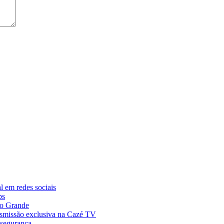
al em redes sociais
ps
Rio Grande
smissão exclusiva na Cazé TV
 segurança