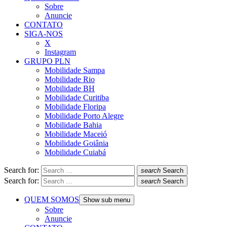
Sobre
Anuncie
CONTATO
SIGA-NOS
X
Instagram
GRUPO PLN
Mobilidade Sampa
Mobilidade Rio
Mobilidade BH
Mobilidade Curitiba
Mobilidade Floripa
Mobilidade Porto Alegre
Mobilidade Bahia
Mobilidade Maceió
Mobilidade Goiânia
Mobilidade Cuiabá
Search for:
search
Search
Search for:
search
Search
QUEM SOMOS
Show sub menu
Sobre
Anuncie