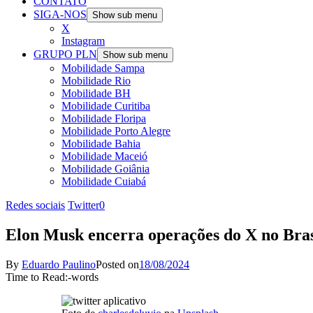
CONTATO
SIGA-NOS
Show sub menu
X
Instagram
GRUPO PLN
Show sub menu
Mobilidade Sampa
Mobilidade Rio
Mobilidade BH
Mobilidade Curitiba
Mobilidade Floripa
Mobilidade Porto Alegre
Mobilidade Bahia
Mobilidade Maceió
Mobilidade Goiânia
Mobilidade Cuiabá
Redes sociais
Twitter
0
Elon Musk encerra operações do X no Brasi
By
Eduardo Paulino
Posted on
18/08/2024
Time to Read:
-
words