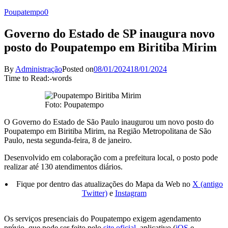
Poupatempo
0
Governo do Estado de SP inaugura novo
posto do Poupatempo em Biritiba Mirim
By
Administração
Posted on
08/01/2024
18/01/2024
Time to Read:
-
words
Foto: Poupatempo
O Governo do Estado de São Paulo inaugurou um novo posto do
Poupatempo em Biritiba Mirim, na Região Metropolitana de São
Paulo, nesta segunda-feira, 8 de janeiro.
Desenvolvido em colaboração com a prefeitura local, o posto pode
realizar até 130 atendimentos diários.
Fique por dentro das atualizações do Mapa da Web no
X (antigo
Twitter)
e
Instagram
Os serviços presenciais do Poupatempo exigem agendamento
prévio, que pode ser feito pelo
site oficial
, aplicativo (
iOS
e