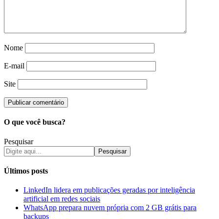
Nome
E-mail
Site
O que você busca?
Pesquisar
Pesquisar
Últimos posts
LinkedIn lidera em publicações geradas por inteligência
artificial em redes sociais
WhatsApp prepara nuvem própria com 2 GB grátis para
backups