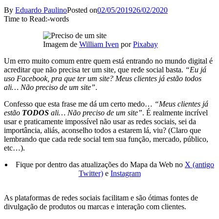
By
Eduardo Paulino
Posted on
02/05/2019
26/02/2020
Time to Read:
-
words
Imagem de
William Iven
por
Pixabay
Um erro muito comum entre quem está entrando no mundo digital é
acreditar que não precisa ter um site, que rede social basta.
“Eu já
uso Facebook, pra que ter um site? Meus clientes já estão todos
ali… Não preciso de um site”
.
Confesso que esta frase me dá um certo medo…
“Meus clientes já
estão
TODOS
ali… Não preciso de um site”
. É realmente incrível
usar e praticamente impossível não usar as redes sociais, sei da
importância, aliás, aconselho todos a estarem lá, viu? (Claro que
lembrando que cada rede social tem sua função, mercado, público,
etc…).
Fique por dentro das atualizações do Mapa da Web no
X (antigo
Twitter)
e
Instagram
As plataformas de redes sociais facilitam e são ótimas fontes de
divulgação de produtos ou marcas e interação com clientes.