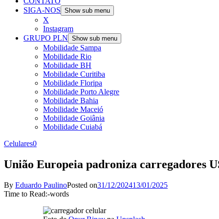
CONTATO
SIGA-NOS
Show sub menu
X
Instagram
GRUPO PLN
Show sub menu
Mobilidade Sampa
Mobilidade Rio
Mobilidade BH
Mobilidade Curitiba
Mobilidade Floripa
Mobilidade Porto Alegre
Mobilidade Bahia
Mobilidade Maceió
Mobilidade Goiânia
Mobilidade Cuiabá
Celulares
0
União Europeia padroniza carregadores 
By
Eduardo Paulino
Posted on
31/12/2024
13/01/2025
Time to Read:
-
words