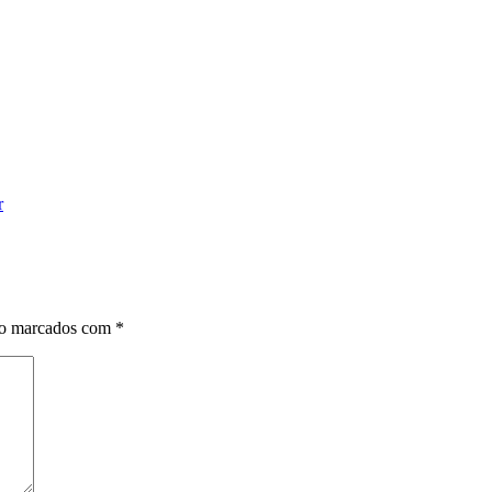
r
ão marcados com
*