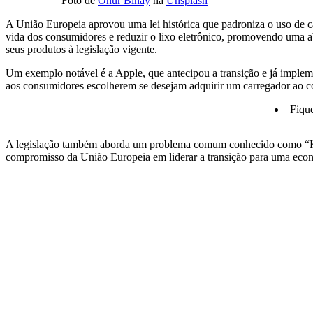
Foto de
Onur Binay
na
Unsplash
A União Europeia aprovou uma lei histórica que padroniza o uso de ca
vida dos consumidores e reduzir o lixo eletrônico, promovendo uma ab
seus produtos à legislação vigente.
Um exemplo notável é a Apple, que antecipou a transição e já implem
aos consumidores escolherem se desejam adquirir um carregador ao c
Fiqu
A legislação também aborda um problema comum conhecido como “Kabe
compromisso da União Europeia em liderar a transição para uma econo