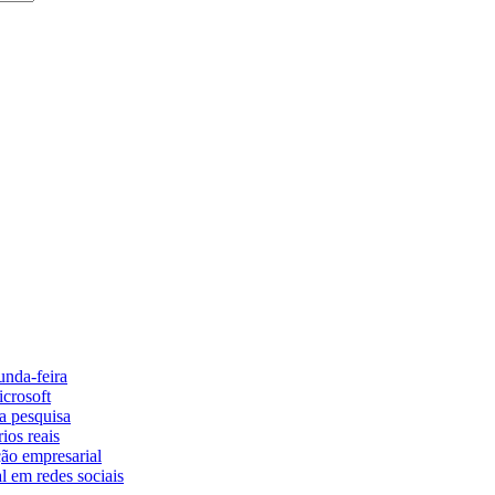
unda-feira
icrosoft
la pesquisa
ios reais
ão empresarial
al em redes sociais