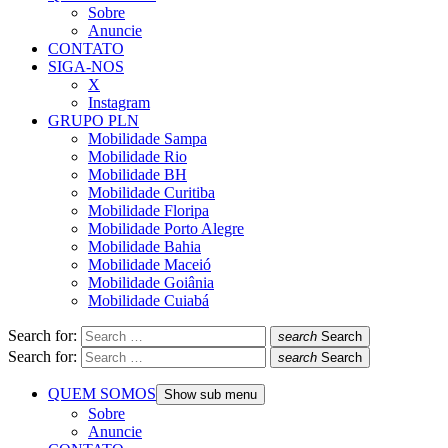
Sobre
Anuncie
CONTATO
SIGA-NOS
X
Instagram
GRUPO PLN
Mobilidade Sampa
Mobilidade Rio
Mobilidade BH
Mobilidade Curitiba
Mobilidade Floripa
Mobilidade Porto Alegre
Mobilidade Bahia
Mobilidade Maceió
Mobilidade Goiânia
Mobilidade Cuiabá
Search for:
search
Search
Search for:
search
Search
QUEM SOMOS
Show sub menu
Sobre
Anuncie