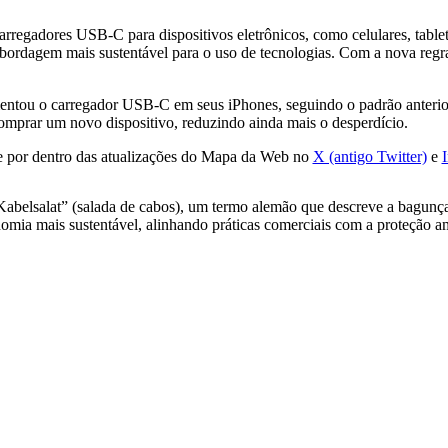
rregadores USB-C para dispositivos eletrônicos, como celulares, tablet
ordagem mais sustentável para o uso de tecnologias. Com a nova regra,
entou o carregador USB-C em seus iPhones, seguindo o padrão anterior
omprar um novo dispositivo, reduzindo ainda mais o desperdício.
e por dentro das atualizações do Mapa da Web no
X (antigo Twitter)
e
lsalat” (salada de cabos), um termo alemão que descreve a bagunça d
mia mais sustentável, alinhando práticas comerciais com a proteção a