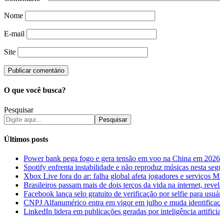
Nome
E-mail
Site
O que você busca?
Pesquisar
Pesquisar
Últimos posts
Power bank pega fogo e gera tensão em voo na China em 2026
Spotify enfrenta instabilidade e não reproduz músicas nesta seg
Xbox Live fora do ar: falha global afeta jogadores e serviços M
Brasileiros passam mais de dois terços da vida na internet, reve
Facebook lança selo gratuito de verificação por selfie para usuár
CNPJ Alfanumérico entra em vigor em julho e muda identificaç
LinkedIn lidera em publicações geradas por inteligência artifici