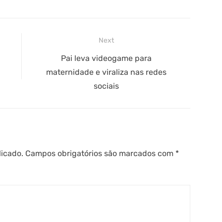
Next
Next
Pai leva videogame para
post:
maternidade e viraliza nas redes
sociais
licado.
Campos obrigatórios são marcados com
*