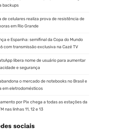
a backups
a de celulares realiza prova de resistência de
horas em Rio Grande
nça e Espanha: semifinal da Copa do Mundo
6 com transmissão exclusiva na Cazé TV
tsApp libera nome de usuário para aumentar
vacidade e segurança
abandona o mercado de notebooks no Brasil e
a em eletrodomésticos
amento por Pix chega a todas as estações da
M nas linhas 11, 12 e 13
des sociais