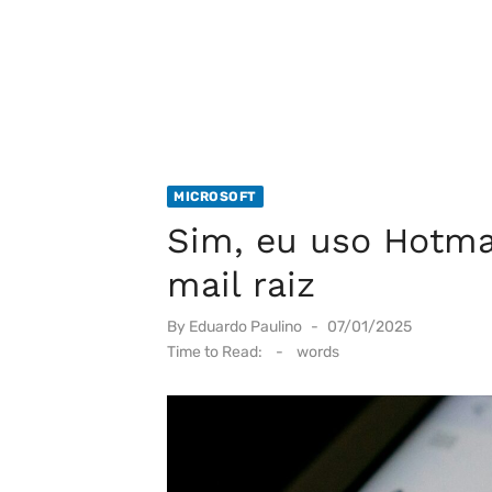
MICROSOFT
Sim, eu uso Hotmai
mail raiz
Posted
By
Eduardo Paulino
07/01/2025
on
Time to Read:
-
words