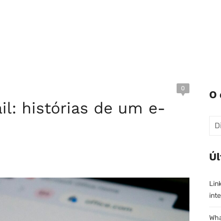
0
O 
l: histórias de um e-
Pes
Úl
Lin
inte
Wha