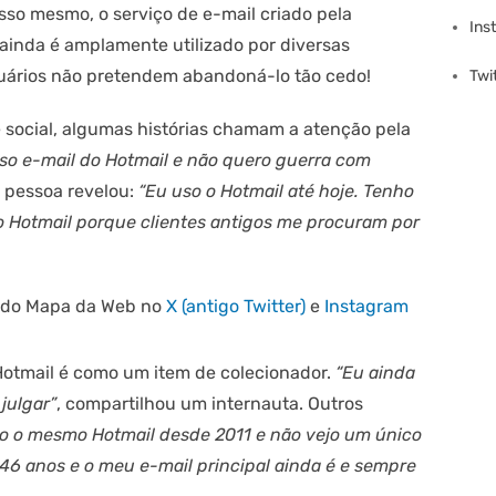
sso mesmo, o serviço de e-mail criado pela
Ins
ainda é amplamente utilizado por diversas
usuários não pretendem abandoná-lo tão cedo!
Twi
e social, algumas histórias chamam a atenção pela
uso e-mail do Hotmail e não quero guerra com
a pessoa revelou:
“Eu uso o Hotmail até hoje. Tenho
o Hotmail porque clientes antigos me procuram por
s do Mapa da Web no
X (antigo Twitter)
e
Instagram
Hotmail é como um item de colecionador.
“Eu ainda
julgar”
, compartilhou um internauta. Outros
o o mesmo Hotmail desde 2011 e não vejo um único
46 anos e o meu e-mail principal ainda é e sempre