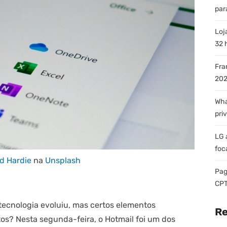
par
Loj
32 
Fra
202
Wha
pri
LG 
foc
d Hardie
na
Unsplash
Pag
CPT
tecnologia evoluiu, mas certos elementos
Re
s? Nesta segunda-feira, o Hotmail foi um dos