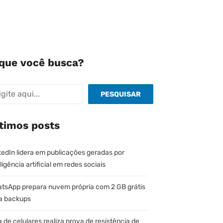
que você busca?
quisar
PESQUISAR
timos posts
kedIn lidera em publicações geradas por
ligência artificial em redes sociais
tsApp prepara nuvem própria com 2 GB grátis
a backups
a de celulares realiza prova de resistência de