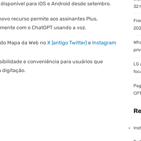
 disponível para iOS e Android desde setembro.
32 
ovo recurso permite aos assinantes Plus,
Fra
etamente com o ChatGPT usando a voz.
202
s do Mapa da Web no
X (antigo Twitter)
e
Instagram
Wha
pri
sibilidade e conveniência para usuários que
LG 
 digitação.
foc
Pag
CPT
Re
Ins