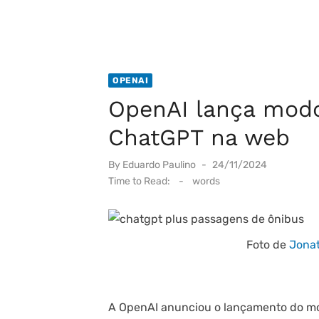
OPENAI
OpenAI lança modo
ChatGPT na web
Posted
By
Eduardo Paulino
24/11/2024
on
Time to Read:
-
words
Foto de
Jona
A OpenAI anunciou o lançamento do mo