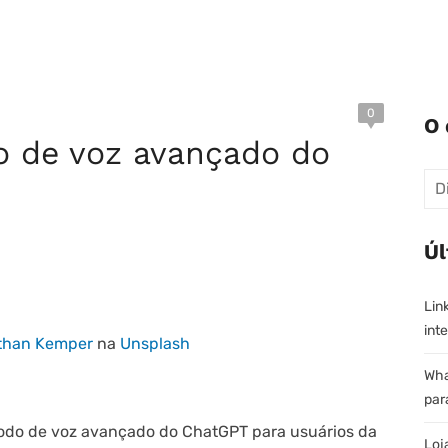
0
O 
 de voz avançado do
Pes
Úl
Lin
inte
than Kemper
na
Unsplash
Wha
par
do de voz avançado do ChatGPT para usuários da
Loj