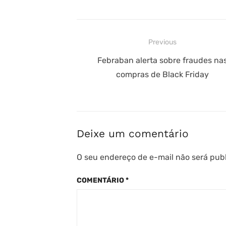
Navegação
Previous
de
Previous
Febraban alerta sobre fraudes na
post:
compras de Black Friday
Post
Deixe um comentário
O seu endereço de e-mail não será pub
COMENTÁRIO
*