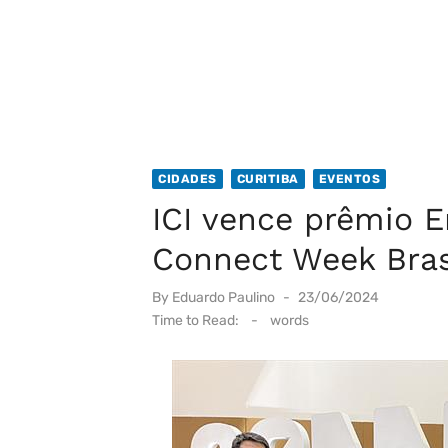
CIDADES
CURITIBA
EVENTOS
ICI vence prêmio 
Connect Week Bras
Posted
By
Eduardo Paulino
23/06/2024
on
Time to Read:
-
words