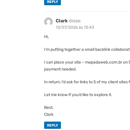
REPLY
Clark
disse:
13/07/2026 às 13:43
Hi,
I’m putting together a small backlink collabora
I can place your site – mapadaweb.com.br on 5 
payment needed.
In return, I’d ask for links to 5 of my client si
Let me know if you’d like to explore it.
Best,
Clark
REPLY