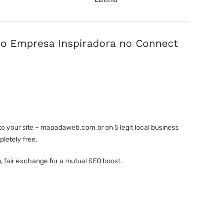
io Empresa Inspiradora no Connect
s to your site – mapadaweb.com.br on 5 legit local business
letely free.
ean, fair exchange for a mutual SEO boost.