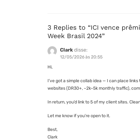
3 Replies to “
ICI vence prêm
Week Brasil 2024
”
Clark
disse:
12/05/2026 às 20:55
Hi,
I’ve got a simple collab idea — I can place link
websites (DR30+, ~2k–5k monthly traffic), comp
In return, you’d link to 5 of my client sites. Cl
Let me know if you’re open to it.
Best,
Clark