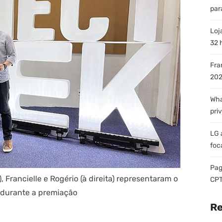
par
Loj
32 
Fra
202
Wha
pri
LG 
foc
Pag
, Francielle e Rogério (à direita) representaram o
CPT
o durante a premiação
Re