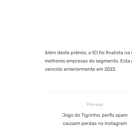
Além deste prêmio, o ICI foi finalista n
melhores empresas do segmento. Esta é
vencido anteriormente em 2022.
Navegação
Previous
de
Previous
Jogo do Tigrinho: perfis spam
post:
causam perdas no Instagram
Post