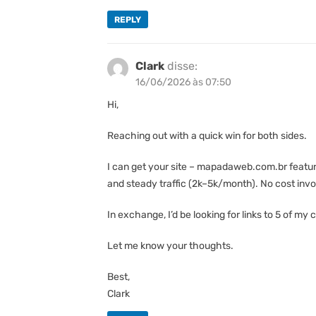
REPLY
Clark
disse:
16/06/2026 às 07:50
Hi,
Reaching out with a quick win for both sides.
I can get your site – mapadaweb.com.br feature
and steady traffic (2k–5k/month). No cost invo
In exchange, I’d be looking for links to 5 of my
Let me know your thoughts.
Best,
Clark