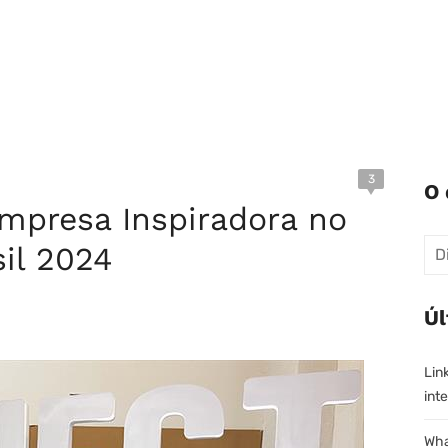
3
O 
Empresa Inspiradora no
Pes
il 2024
Úl
Lin
inte
Wha