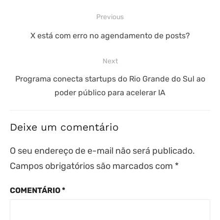
Navegação
Previous
de
Previous
X está com erro no agendamento de posts?
Post
post:
Next
Next
Programa conecta startups do Rio Grande do Sul ao
poder público para acelerar IA
post:
Deixe um comentário
O seu endereço de e-mail não será publicado.
Campos obrigatórios são marcados com
*
COMENTÁRIO
*