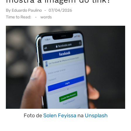
Posted
By
Eduardo Paulino
07/04/2026
on
Time to Read:
-
words
Foto de
Solen Feyissa
na
Unsplash