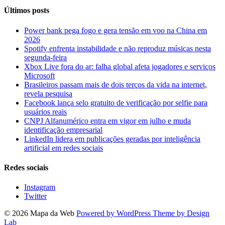
Últimos posts
Power bank pega fogo e gera tensão em voo na China em
2026
Spotify enfrenta instabilidade e não reproduz músicas nesta
segunda-feira
Xbox Live fora do ar: falha global afeta jogadores e serviços
Microsoft
Brasileiros passam mais de dois terços da vida na internet,
revela pesquisa
Facebook lança selo gratuito de verificação por selfie para
usuários reais
CNPJ Alfanumérico entra em vigor em julho e muda
identificação empresarial
LinkedIn lidera em publicações geradas por inteligência
artificial em redes sociais
Redes sociais
Instagram
Twitter
© 2026 Mapa da Web
Powered by WordPress
Theme by Design
Lab