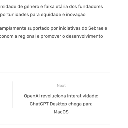
ersidade de gênero e faixa etária dos fundadores
oportunidades para equidade e inovação.
 amplamente suportado por iniciativas do Sebrae e
 economia regional e promover o desenvolvimento
Next
Next
m
OpenAI revoluciona interatividade:
post:
ChatGPT Desktop chega para
MacOS