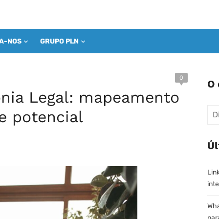
GA-NOS
GRUPO PLN
0
O 
ônia Legal: mapeamento
Pes
e potencial
Úl
Lin
inte
Wha
par