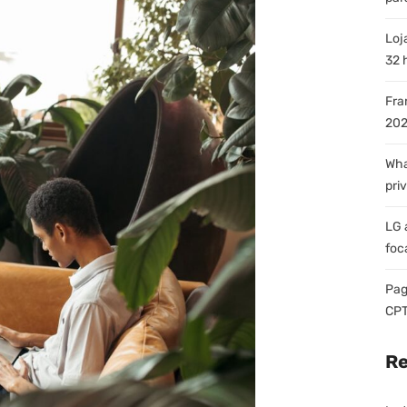
Loj
32 
Fra
202
Wha
pri
LG 
foc
Pag
CPT
Re