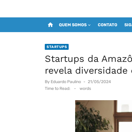
home
QUEM SOMOS
CONTATO
SI
STARTUPS
Startups da Amaz
revela diversidade 
Posted
By
Eduardo Paulino
21/05/2024
on
Time to Read:
-
words