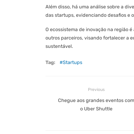
Além disso, há uma análise sobre a div
das startups, evidenciando desafios e 
O ecossistema de inovação na região é
outros parceiros, visando fortalecer a
sustentável.
Tag:
Startups
Navegação
Previous
de
Previous
Chegue aos grandes eventos co
post:
o Uber Shuttle
Post